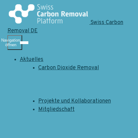
Swiss Carbon
Removal DE
Navigation
öffnen
Event
05.02.2026
Climate Week Zürich
Aktuelles
Carbon Dioxide Removal
9. Mai 2026!
Projekte und Kollaborationen
Mitgliedschaft