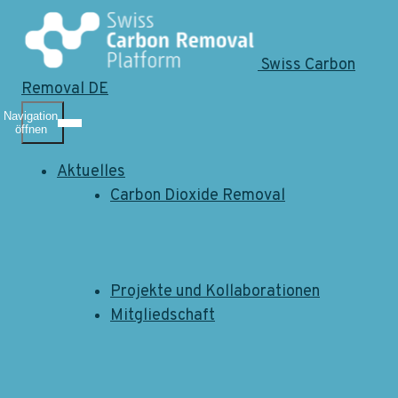
Swiss Carbon
Removal DE
Navigation
öffnen
Impressum
Aktuelles
Carbon Dioxide Removal
Swiss Carbon Removal Platform
c/o Stiftung Risiko-Dialog
Projekte und Kollaborationen
Zweierstrasse 25
Mitgliedschaft
CH - 8004 Zürich
info@carbon-removal.ch