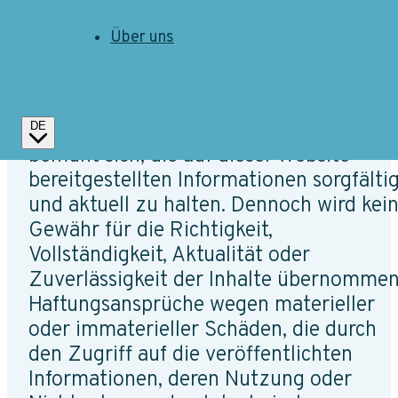
Über uns
Haftungsausschluss
Die Swiss Carbon Removal Platform
DE
bemüht sich, die auf dieser Website
bereitgestellten Informationen sorgfälti
und aktuell zu halten. Dennoch wird kei
Gewähr für die Richtigkeit,
Vollständigkeit, Aktualität oder
Zuverlässigkeit der Inhalte übernommen
Haftungsansprüche wegen materieller
oder immaterieller Schäden, die durch
den Zugriff auf die veröffentlichten
Informationen, deren Nutzung oder