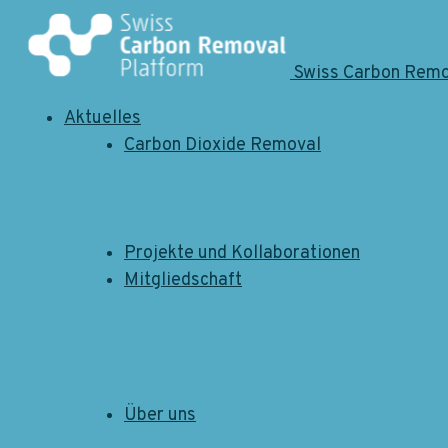
Swiss Carbon Remo
Aktuelles
Carbon Dioxide Removal
Datenschutz
1. Verantwortliche Stelle
Projekte und Kollaborationen
Swiss Carbon Removal Platform
Mitgliedschaft
c/o Stiftung Risiko-Dialog
Zweierstrasse 25
Über uns
CH - 8004 Zürich